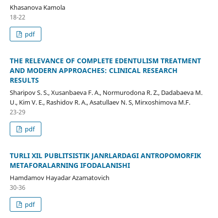
Khasanova Kamola
18-22
pdf
THE RELEVANCE OF COMPLETE EDENTULISM TREATMENT
AND MODERN APPROACHES: CLINICAL RESEARCH
RESULTS
Sharipov S. S., Xusanbaeva F. A., Normurodona R. Z., Dadabaeva M.
U., Kim V. E., Rashidov R. A., Asatullaev N. S, Mirxoshimova M.F.
23-29
pdf
TURLI XIL PUBLITSISTIK JANRLARDAGI ANTROPOMORFIK
METAFORALARNING IFODALANISHI
Hamdamov Hayadar Azamatovich
30-36
pdf