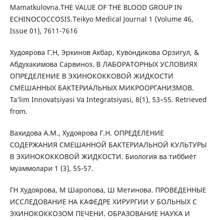
Mamatkulovna.THE VALUE OF THE BLOOD GROUP IN
ECHINOCOCCOSIS.Teikyo Medical Journal 1 (Volume 46,
Issue 01), 7611-7616
Худоярова Г.Н, Эркинов Акбар, Кувондикова Орзигул, &
Абдухакимова Сарвиноз. В ЛАБОРАТОРНЫХ УСЛОВИЯХ
ОПРЕДЕЛЕНИЕ В ЭХИНОКОККОВОЙ ЖИДКОСТИ
СМЕШАННЫХ БАКТЕРИАЛЬНЫХ МИКРООРГАНИЗМОВ.
Ta’lim Innovatsiyasi Va Integratsiyasi, 8(1), 53–55. Retrieved
from.
Вахидова А.М., Худоярова Г.Н. ОПРЕДЕЛЕНИЕ
СОДЕРЖАНИЯ СМЕШАННОЙ БАКТЕРИАЛЬНОЙ КУЛЬТУРЫ
В ЭХИНОКОККОВОЙ ЖИДКОСТИ. Биология ва тиббиёт
муаммолари 1 (3), 55-57.
ГН Худоярова, М Шаропова, Ш Метинова. ПРОВЕДЕННЫЕ
ИССЛЕДОВАНИЕ НА КАФЕДРЕ ХИРУРГИИ У БОЛЬНЫХ С
ЭХИНОКОККОЗОМ ПЕЧЕНИ. ОБРАЗОВАНИЕ НАУКА И