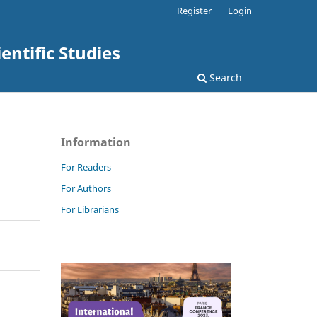
Register
Login
ntific Studies
Search
Information
For Readers
For Authors
For Librarians