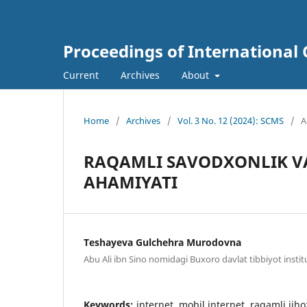
Proceedings of International 
Current
Archives
About
Home
/
Archives
/
Vol. 3 No. 12 (2024): SCMS
/
A
RAQAMLI SAVODXONLIK V
AHAMIYATI
Teshayeva Gulchehra Murodovna
Abu Ali ibn Sino nomidagi Buxoro davlat tibbiyot institu
Keywords:
internet, mobil internet, raqamli jiho