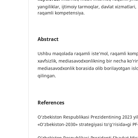
yangiliklar, ijtimoiy tarmoqlar, davlat xizmatlari
raqamli kompetensiya.
Abstract
Ushbu maqolada raqamli iste’mol, raqamli komp
xavfsizlik, mediasavodxonlikning bir necha ko’rin
mediasavodxonlik borasida olib borilayotgan islo
qilingan.
References
O‘zbekiston Respublikasi Prezidentining 2023 yi
«O‘zbekiston-2030» strategiyasi to‘g‘risida»gi P
O‘zbekiston Respublikasi Prezidenti Shavkat Mir