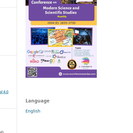
l 4.0
Language
English
4).