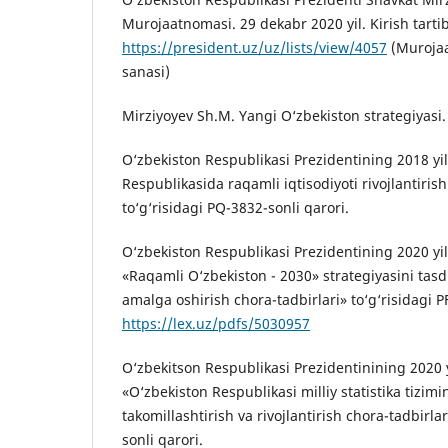
Murojaatnomasi. 29 dekabr 2020 yil. Kirish tartib
https://president.uz/uz/lists/view/4057
(Murojaa
sanasi)
Mirziyoyev Sh.M. Yangi O‘zbekiston strategiyasi.
O‘zbekiston Respublikasi Prezidentining 2018 yil
Respublikasida raqamli iqtisodiyoti rivojlantirish
to‘g‘risidagi PQ-3832-sonli qarori.
O‘zbekiston Respublikasi Prezidentining 2020 yi
«Raqamli O‘zbekiston - 2030» strategiyasini tasd
amalga oshirish chora-tadbirlari» to‘g‘risidagi 
https://lex.uz/pdfs/5030957
O‘zbekitson Respublikasi Prezidentinining 2020 
«O‘zbekiston Respublikasi milliy statistika tizim
takomillashtirish va rivojlantirish chora-tadbirlar
sonli qarori.