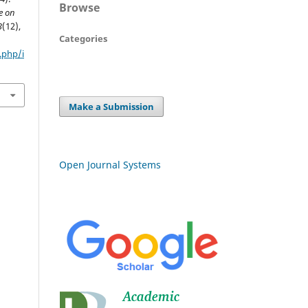
Browse
e on
3
(12),
Categories
.php/i
Make a Submission
Open Journal Systems