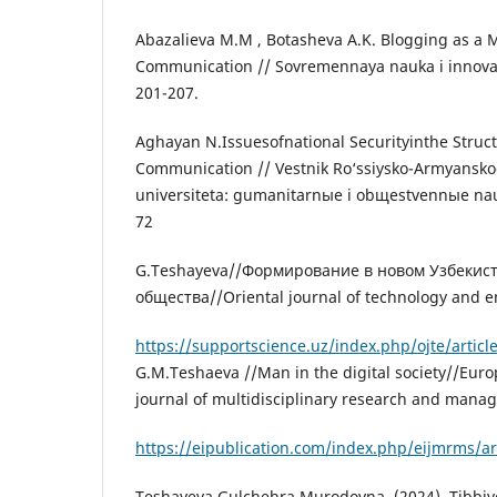
Abazalieva M.M , Botasheva A.K. Blogging as a M
Communication // Sovremennaya nauka i innovats
201-207.
Aghayan N.Issuesofnational Securityinthe Struct
Communication // Vestnik Ro‘ssiysko-Armyansko
universiteta: gumanitarnыe i obщestvennыe nauki
72
G.Teshayeva//Формирование в новом Узбекис
обществa//Oriental journal of technology and e
https://supportscience.uz/index.php/ojte/articl
G.M.Teshaeva //Man in the digital society//Euro
journal of multidisciplinary research and mana
https://eipublication.com/index.php/eijmrms/ar
Teshayeva Gulchehra Murodovna. (2024). Tibbiy