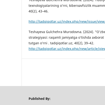
texnologiyalarining o’rni, kiberxavfsizlik muammo
40(2), 43–46.
http://tadqiqotlar.uz/index.php/new/issue/view
Teshayeva Gulchehra Murodovna. (2024). “O’zbe
strategiyasi: raqamli jamiyatga o’tishda axborot
tutgan o’rni . tadqiqotlar.uz, 40(2), 39–42.
http://tadqiqotlar.uz/index.php/new/article/vi
Published By: