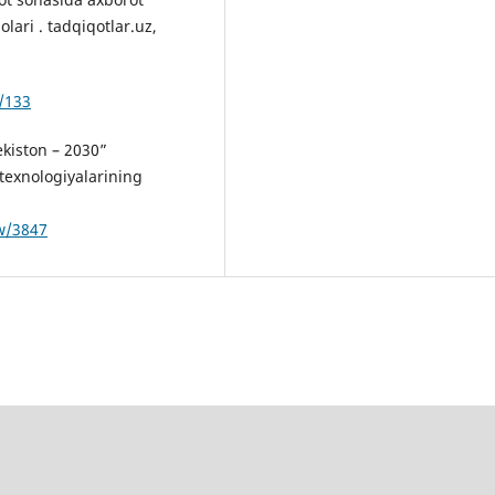
lari . tadqiqotlar.uz,
/133
kiston – 2030”
 texnologiyalarining
ew/3847