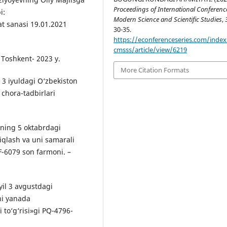
Proceedings of International Conferenc
i:
Modern Science and Scientific Studies
,
t sanasi 19.01.2021
30-35.
https://econferenceseries.com/index
cmsss/article/view/6219
 Toshkent- 2023 y.
More Citation Formats
 3 iyuldagi O‘zbekiston
 chora-tadbirlari
lning 5 oktabrdagi
iqlash va uni samarali
PF-6079 son farmoni. –
yil 3 avgustdagi
ini yanada
i to‘g‘risi»gi PQ-4796-