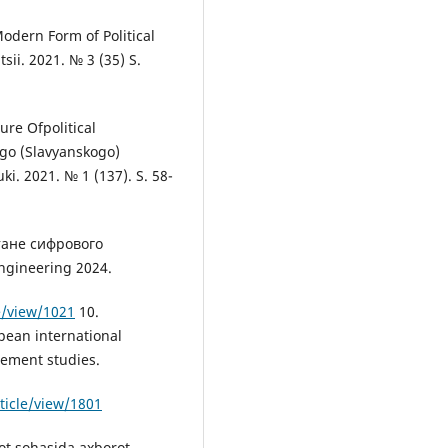
odern Form of Political
ii. 2021. № 3 (35) S.
ure Ofpolitical
go (Slavyanskogo)
. 2021. № 1 (137). S. 58-
тане сифрового
ngineering 2024.
e/view/1021
10.
pean international
gement studies.
ticle/view/1801
ot sohasida axborot