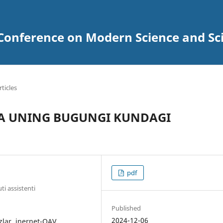
Conference on Modern Science and Scie
rticles
A UNING BUGUNGI KUNDAGI
pdf
ti assistenti
Published
2024-12-06
zlar, inernet-OAV,