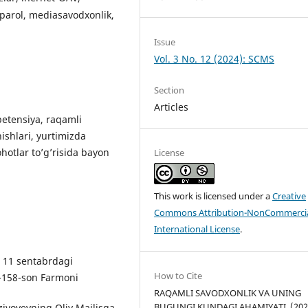
, parol, mediasavodxonlik,
Issue
Vol. 3 No. 12 (2024): SCMS
Section
Articles
etensiya, raqamli
ishlari, yurtimizda
hotlar to’g’risida bayon
License
This work is licensed under a
Creative
Commons Attribution-NonCommercia
International License
.
l 11 sentabrdagi
How to Cite
F-158-son Farmoni
RAQAMLI SAVODXONLIK VA UNING
BUGUNGI KUNDAGI AHAMIYATI. (202
ziyoyevning Oliy Majlisga