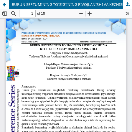
BURUN SEPTUMINING TO‘SIG‘INING RIVOJLANISHI VA KECHISHIDA IRSIY OMILLARNING ROLI