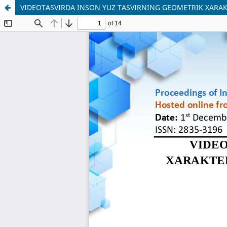
VIDEOTASVIRDA INSON YUZ TASVIRNING GEOMETRIK XARAK